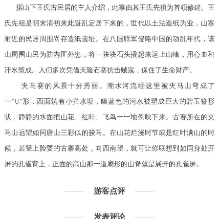
据山下王氏古民居的主人介绍，此寨由其王氏先祖为首领修建。王
氏先祖是明末清初来此避乱定居下来的，世代以土法造纸为业，山寨
附近的民居周围尚存造纸遗址。在八国联军侵略中国的动乱年代，该
山周围山民为防内匪外患，将一块块石头撬起来运上山峰，用心血和
汗水筑成。人们多次凭借天险石寨抗击贼寇，保住了生命财产。
夹马赛的风景十分秀丽。潮水河流经这里被夹马山弯成了
一“U”形，西面筑有小拦水坝，幽蓝色的河水被塑成巨大的碧玉簪形
状，静静的水面把山花、红叶、飞鸟一一地倒映下来。古赛所在的夹
马山远望如同唐山三彩似的骏马。在山花烂漫时节或是红叶满山的时
候，若登上险要的古寨高处，向西南望，就可让你联想到如同身处开
屏的孔雀背上，正面的高山那一道扇形的山脊就是展开的孔雀屏。
游客点评
发表评论