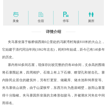
美食
住宿
停车
厕所
详情介绍
夹马寨坐落于板桥镇西南6公里处的冯家湾村海拔810米的大山上，
它始建于清代同治年间(1862年左右)，耗时8年始成，距今已有140多年
的历史。
寨内有60多间石屋，现保存比较完整的仍有40余间，丈余高的围墙
将石寨围起来，四周相护。石墙上有上下石梯、瞭望孔和射击孔。寨
内除民众居住的建筑外，另有打更室、储藏库、储水池和饲养室等。
夹马寨依山就势，由于山梁狭窄，东西方向为悬崖峭壁，故而山寨显
得十分险峻。夹马寨因所坐落的主峰形似骏马，并被潮水河夹在中间
而得名。