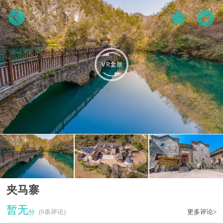
夹马寨
暂无
分
(0条评论)
更多评论>