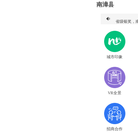
南漳县
院线电影《
省级银奖，
南漳参加20
何必奔远方
官宣！天池
城市印象
VR全景
招商合作