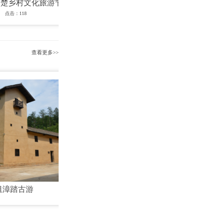
荆楚乡村文化旅游节
有机樱桃采摘节
点击：118
点击：215
查看更多>>
沮漳踏古游
山寨探