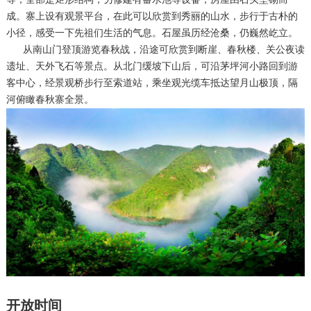
成。寨上设有观景平台，在此可以欣赏到秀丽的山水，步行于古朴的
小径，感受一下先祖们生活的气息。石屋虽历经沧桑，仍巍然屹立。
从南山门登顶游览春秋战，沿途可欣赏到断崖、春秋楼、关公夜读
遗址、天外飞石等景点。从北门缓坡下山后，可沿茅坪河小路回到游
客中心，经景观桥步行至索道站，乘坐观光缆车抵达望月山极顶，隔
河俯瞰春秋寨全景。
开放时间