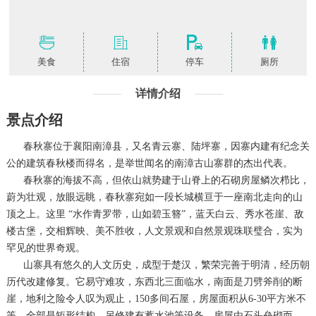
美食
住宿
停车
厕所
详情介绍
景点介绍
春秋寨位于襄阳南漳县，又名青云寨、陆坪寨，因寨内建有纪念关
公的建筑春秋楼而得名，是举世闻名的南漳古山寨群的杰出代表。
春秋寨的海拔不高，但依山就势建于山脊上的石砌房屋鳞次栉比，
蔚为壮观，放眼远眺，春秋寨宛如一段长城横亘于一座南北走向的山
顶之上。这里 “水作青罗带，山如碧玉簪”，蓝天白云、秀水苍崖、敌
楼古堡，交相辉映、美不胜收，人文景观和自然景观珠联璧合，实为
罕见的世界奇观。
山寨具有悠久的人文历史，成型于楚汉，繁荣完善于明清，经历朝
历代改建修复。它易守难攻，东西北三面临水，南面是刀劈斧削的断
崖，地利之险令人叹为观止，150多间石屋，房屋面积从6-30平方米不
等，全部是矩形结构，另修建有蓄水池等设备，房屋由石头垒砌而