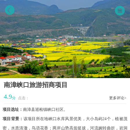
南漳峡口旅游招商项目
4.9
分
点击：
更多评论>
项目选址：
南漳县巡检镇峡口社区。
项目背景：
该项目所在地峡口水库风景优美，大小岛屿24个，植被茂
密，水质清澈，鸟语花香；两岸山势高耸挺拔，河流婉转曲折，岩洞